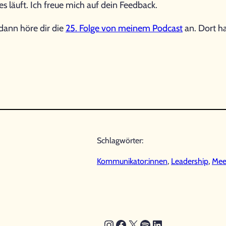
es läuft. Ich freue mich auf dein Feedback.
dann höre dir die
25. Folge von meinem Podcast
an. Dort h
Schlagwörter:
Kommunikator:innen
, 
Leadership
, 
Mee
Instagram
Facebook
X
Spotify
LinkedIn