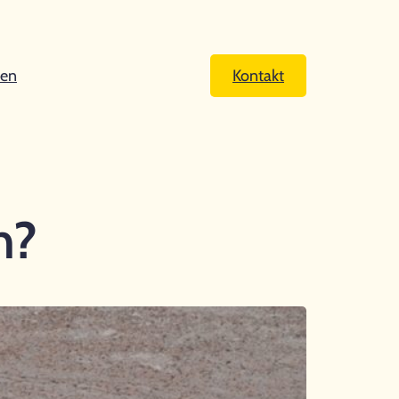
cen
Kontakt
h?