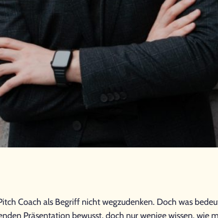
t Pitch Coach als Begriff nicht wegzudenken. Doch was bede
enden Präsentation bewusst, doch nur wenige wissen, wie m