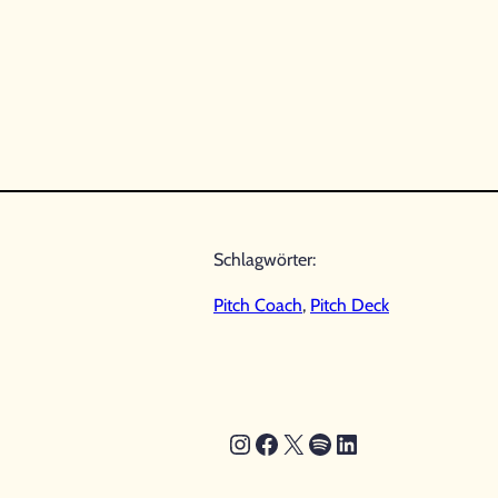
Schlagwörter:
Pitch Coach
, 
Pitch Deck
Instagram
Facebook
X
Spotify
LinkedIn